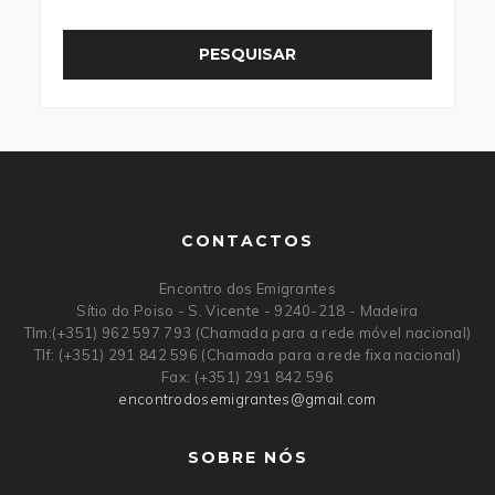
PESQUISAR
CONTACTOS
Encontro dos Emigrantes
Sítio do Poiso - S. Vicente - 9240-218 - Madeira
Tlm:(+351) 962 597 793 (Chamada para a rede móvel nacional)
Tlf: (+351) 291 842 596 (Chamada para a rede fixa nacional)
Fax: (+351) 291 842 596
encontrodosemigrantes
@
gmail
.
com
SOBRE NÓS