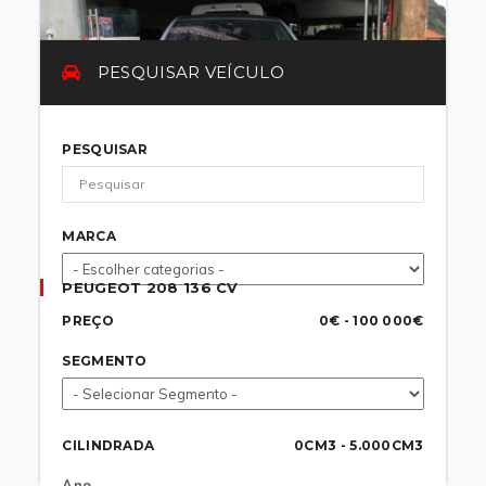
PESQUISAR VEÍCULO
PESQUISAR
MARCA
PEUGEOT 208 136 CV
PREÇO
0€ - 100 000€
Segmento
Ano
Matrícula
Quilómetros
Citadino
2020
AA-58-SG
19.000Km
SEGMENTO
Estado
Combustível
Transmissão
Como novo
Elétrico
Automática
CILINDRADA
0CM3 - 5.000CM3
18 000
€
Ano