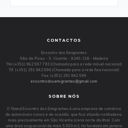
CONTACTOS
Encontro dos Emigrantes
Sítio do Poiso - S. Vicente - 9240-218 - Madeira
Tlm:(+351) 962 597 793 (Chamada para a rede móvel nacional)
Tlf: (+351) 291 842 596 (Chamada para a rede fixa nacional)
Fax: (+351) 291 842 596
encontrodosemigrantes
@
gmail
.
com
SOBRE NÓS
O Stand Encontro dos Emigrantes,é uma empresa de comércio
de automóveis novos e de ocasião, que fica situado na Madeira,
mais precisamente em São Vicente (zona norte da ilha). Com
uma área ocupacional de mais 5.000 m2, foi fundado em janeiro