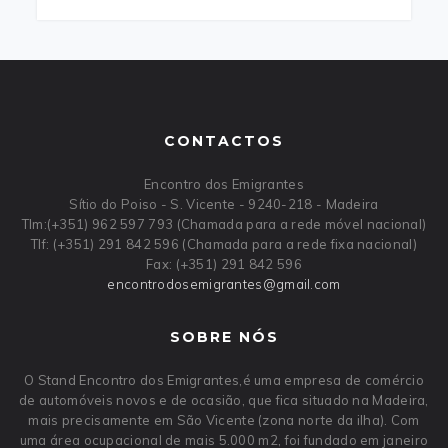
CONTACTOS
Encontro dos Emigrantes
Sítio do Poiso - S. Vicente - 9240-218 - Madeira
Tlm:(+351) 962 597 793 (Chamada para a rede móvel nacional)
Tlf: (+351) 291 842 596 (Chamada para a rede fixa nacional)
Fax: (+351) 291 842 596
encontrodosemigrantes
@
gmail
.
com
SOBRE NÓS
O Stand Encontro dos Emigrantes,é uma empresa de comércio
de automóveis novos e de ocasião, que fica situado na Madeira,
mais precisamente em São Vicente (zona norte da ilha). Com
uma área ocupacional de mais 5.000 m2, foi fundado em janeiro