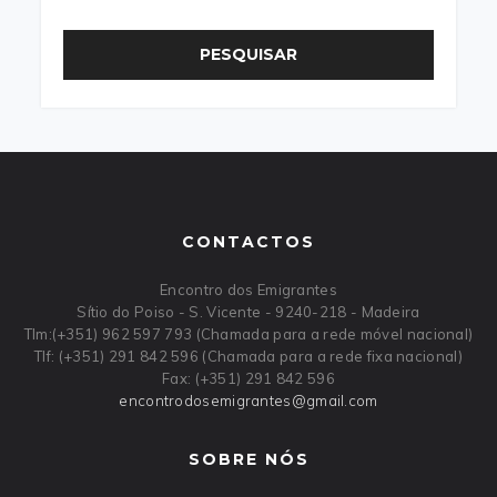
PESQUISAR
CONTACTOS
Encontro dos Emigrantes
Sítio do Poiso - S. Vicente - 9240-218 - Madeira
Tlm:(+351) 962 597 793 (Chamada para a rede móvel nacional)
Tlf: (+351) 291 842 596 (Chamada para a rede fixa nacional)
Fax: (+351) 291 842 596
encontrodosemigrantes
@
gmail
.
com
SOBRE NÓS