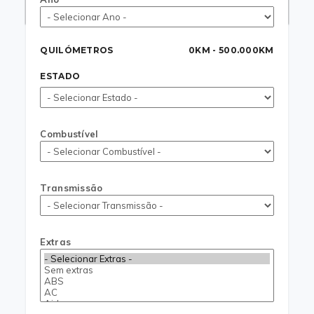
22 700
22 700
20 700
€
€
€
QUILÓMETROS
0KM - 500.000KM
ESTADO
Combustível
Transmissão
Extras