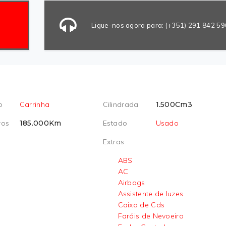
Ligue-nos agora para: (+351) 291 842 59
o
Carrinha
Cilindrada
1.500Cm3
ros
185.000Km
Estado
Usado
Extras
ABS
AC
Airbags
Assistente de luzes
Caixa de Cds
Faróis de Nevoeiro