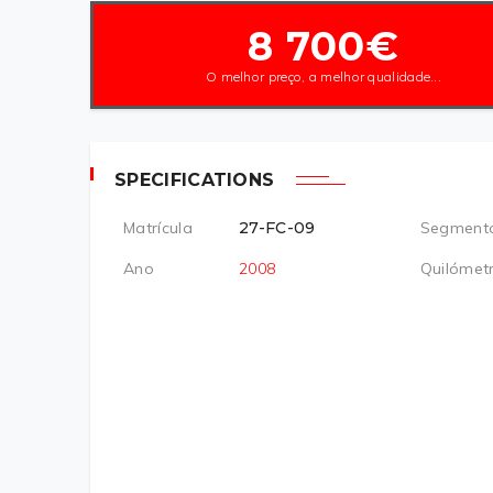
8 700€
O melhor preço, a melhor qualidade...
SPECIFICATIONS
Matrícula
27-FC-09
Segment
Ano
2008
Quilómet