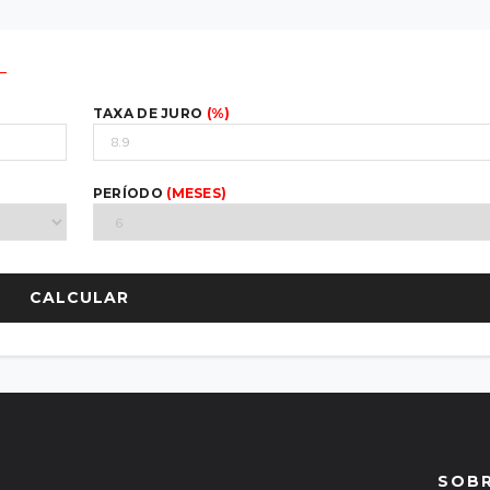
TAXA DE JURO
(%)
PERÍODO
(MESES)
CALCULAR
€
€
SOB