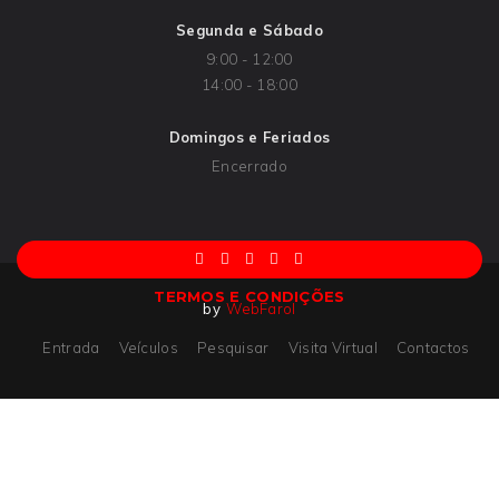
Segunda e Sábado
9:00 - 12:00
14:00 - 18:00
Domingos e Feriados
Encerrado
TERMOS E CONDIÇÕES
by
WebFarol
Entrada
Veículos
Pesquisar
Visita Virtual
Contactos