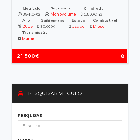
Segmento
Matrícula
Cilindrada
Monovolume
38-RC-02
1.500Cm3
Ano
Estado
Combustível
Quilómetros
2016
Usado
Diesel
30.000Km
Transmissão
Manual
21 500€
PESQUISAR VEÍCULO
PESQUISAR