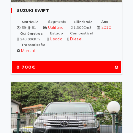
SUZUKI SWIFT
Segmento
Ano
Matrícula
Cilindrada
Utilitário
2010
59-JJ-81
1.300Cm3
Estado
Combustível
Quilómetros
Usado
Diesel
240.000Km
Transmissão
Manual
8 700€