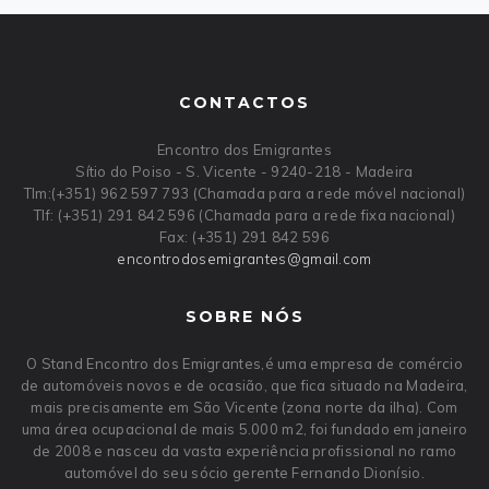
CONTACTOS
Encontro dos Emigrantes
Sítio do Poiso - S. Vicente - 9240-218 - Madeira
Tlm:(+351) 962 597 793 (Chamada para a rede móvel nacional)
Tlf: (+351) 291 842 596 (Chamada para a rede fixa nacional)
Fax: (+351) 291 842 596
encontrodosemigrantes
@
gmail
.
com
SOBRE NÓS
O Stand Encontro dos Emigrantes,é uma empresa de comércio
de automóveis novos e de ocasião, que fica situado na Madeira,
mais precisamente em São Vicente (zona norte da ilha). Com
uma área ocupacional de mais 5.000 m2, foi fundado em janeiro
de 2008 e nasceu da vasta experiência profissional no ramo
automóvel do seu sócio gerente Fernando Dionísio.