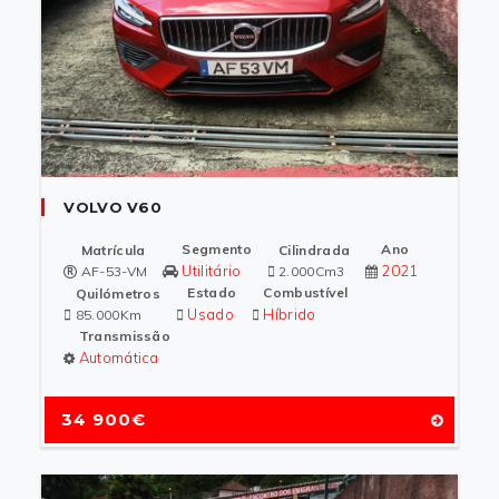
VOLVO V60
Segmento
Ano
Matrícula
Cilindrada
Utilitário
2021
AF-53-VM
2.000Cm3
Estado
Combustível
Quilómetros
Usado
Híbrido
85.000Km
Transmissão
Automática
34 900€