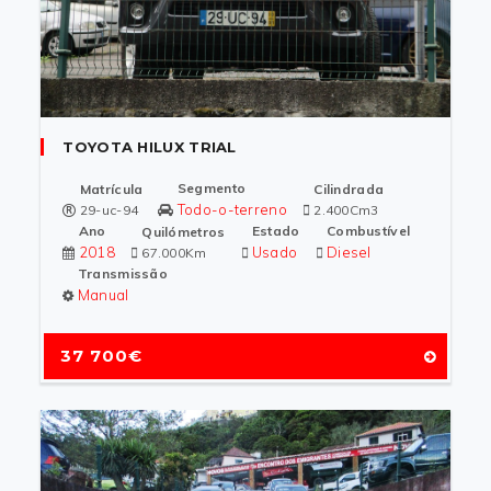
TOYOTA HILUX TRIAL
Segmento
Matrícula
Cilindrada
Todo-o-terreno
29-uc-94
2.400Cm3
Ano
Estado
Combustível
Quilómetros
2018
Usado
Diesel
67.000Km
Transmissão
Manual
37 700€