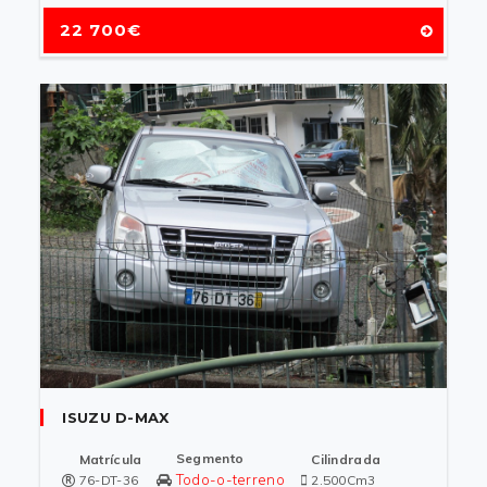
22 700€
ISUZU D-MAX
Segmento
Matrícula
Cilindrada
Todo-o-terreno
76-DT-36
2.500Cm3