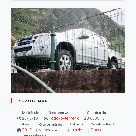
ISUZU D-MAX
Segmento
Matrícula
Cilindrada
Todo-o-terreno
23-JL-10
3.000Cm3
Ano
Estado
Combustível
Quilómetros
2010
Usado
Diesel
93.000Km
Transmissão