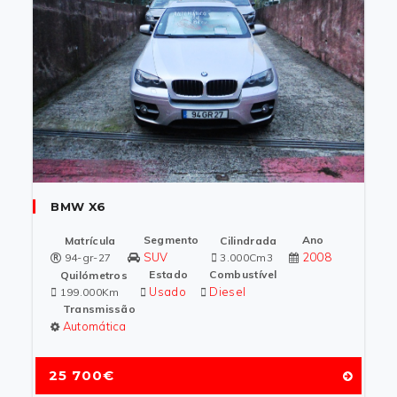
BMW X6
Segmento
Ano
Matrícula
Cilindrada
SUV
2008
94-gr-27
3.000Cm3
Estado
Combustível
Quilómetros
Usado
Diesel
199.000Km
Transmissão
Automática
25 700€