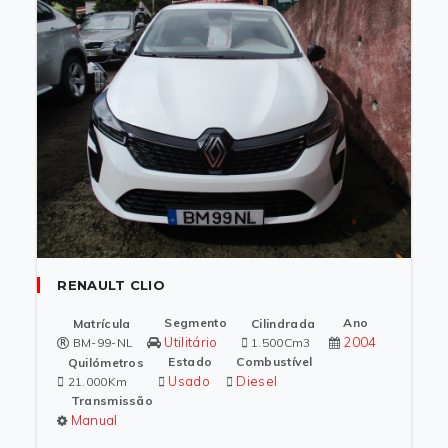
RENAULT CLIO
Segmento
Ano
Matrícula
Cilindrada
Utilitário
2004
BM-99-NL
1.500Cm3
Estado
Combustível
Quilómetros
Usado
Diesel
21.000Km
Transmissão
Manual