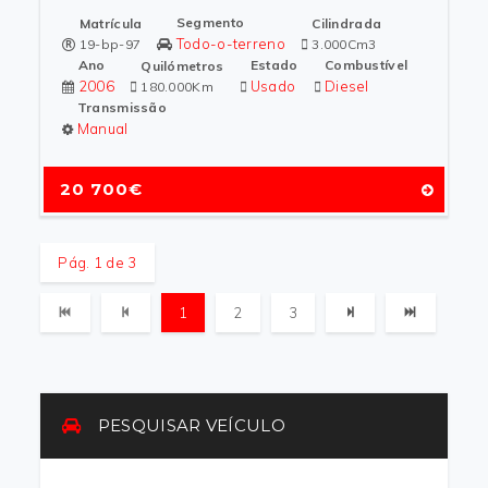
Segmento
Matrícula
Cilindrada
Todo-o-terreno
19-bp-97
3.000Cm3
Ano
Estado
Combustível
Quilómetros
2006
Usado
Diesel
180.000Km
Transmissão
Manual
20 700€
Pág. 1 de 3
1
2
3
PESQUISAR VEÍCULO