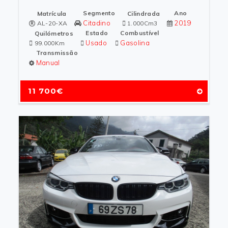
Segmento
Ano
Matrícula
Cilindrada
Citadino
2019
AL-20-XA
1.000Cm3
Estado
Combustível
Quilómetros
Usado
Gasolina
99.000Km
Transmissão
Manual
11 700€