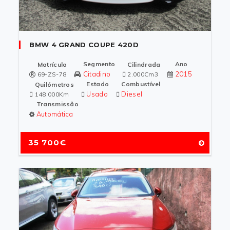
BMW 4 GRAND COUPE 420D
Segmento
Ano
Matrícula
Cilindrada
Citadino
2015
69-ZS-78
2.000Cm3
Estado
Combustível
Quilómetros
Usado
Diesel
148.000Km
Transmissão
Automática
35 700€