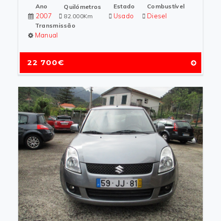
Ano
Estado
Combustível
Quilómetros
2007
Usado
Diesel
82.000Km
Transmissão
Manual
22 700€