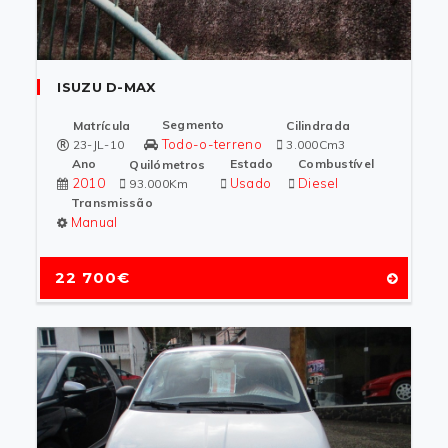
ISUZU D-MAX
Segmento
Matrícula
Cilindrada
Todo-o-terreno
23-JL-10
3.000Cm3
Ano
Estado
Combustível
Quilómetros
2010
Usado
Diesel
93.000Km
Transmissão
Manual
22 700€