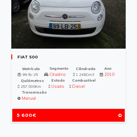
FIAT 500
Segmento
Ano
Matrícula
Cilindrada
Citadino
2010
99-lb-25
1.248Cm3
Estado
Combustível
Quilómetros
Usado
Diesel
257.000Km
Transmissão
Manual
5 600€