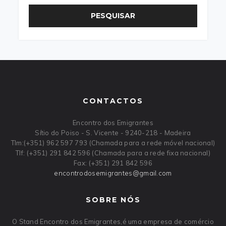
PESQUISAR
CONTACTOS
Encontro dos Emigrantes
Sítio do Poiso - S. Vicente - 9240-218 - Madeira
Tlm:(+351) 962 597 793 (Chamada para a rede móvel nacional)
Tlf: (+351) 291 842 596 (Chamada para a rede fixa nacional)
Fax: (+351) 291 842 596
encontrodosemigrantes
@
gmail
.
com
SOBRE NÓS
O Stand Encontro dos Emigrantes,é uma empresa de comércio