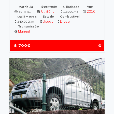
Segmento
Ano
Matrícula
Cilindrada
Utilitário
2010
59-JJ-81
1.300Cm3
Estado
Combustível
Quilómetros
Usado
Diesel
240.000Km
Transmissão
Manual
8 700€