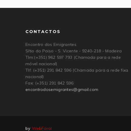
CONTACTOS
Encontro dos Emigrantes
Sítio do Poiso - S. Vicente - 9240-218 - Madeira
Tlm:(+351) 962 597 793 (Chamada para a rede
móvel nacional)
Tlf: (+351) 291 842 596 (Chamada para a rede fixa
nacional)
Fax: (+351) 291 842 596
encontrodosemigrantes
@
gmail
.
com
by
WebFarol