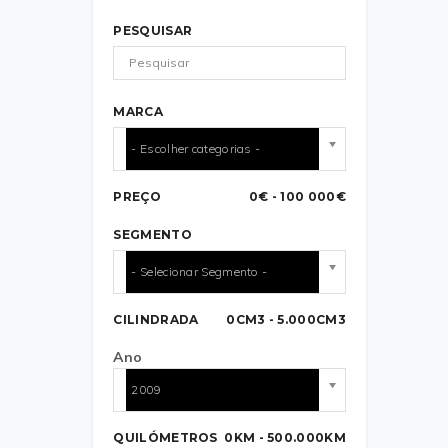
PESQUISAR
MARCA
- Escolher categorias -
PREÇO
0€ - 100 000€
SEGMENTO
- Selecionar Segmento -
CILINDRADA
0CM3 - 5.000CM3
Ano
2009
QUILÓMETROS
0KM - 500.000KM