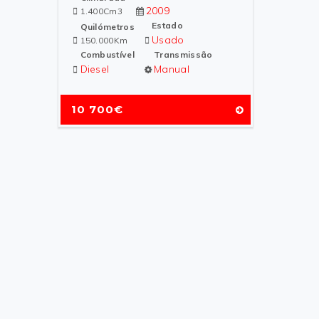
2009
1.400Cm3
Estado
Quilómetros
Usado
150.000Km
Combustível
Transmissão
Diesel
Manual
10 700€