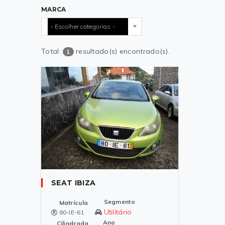
MARCA
- Escolher categorias -
Total:
resultado(s) encontrado(s).
1
SEAT IBIZA
Segmento
Matrícula
Utilitário
80-IE-61
Ano
Cilindrada