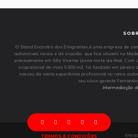
SOB
O Stand Encontro dos Emigrantes,é uma empresa de com
automóveis novos e de ocasião, que fica situado na Made
precisamente em São Vicente (zona norte da ilha). Com
ocupacional de mais 5.000 m2, foi fundado em janeiro 
nasceu da vasta experiência profissional no ramo aut
seu sócio gerente Fernando 
Intermediação d
Entra
TERMOS E CONDIÇÕES