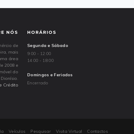
RE NÓS
HORÁRIOS
ércio de
Segunda e Sábado
ira, mais
9:00 - 12:00
 uma área
14:00 - 18:00
de 2008 e
omóvel do
Domingos e Feriados
Dionísio.
Encerrado
e Crédito
da
Veículos
Pesquisar
Visita Virtual
Contactos