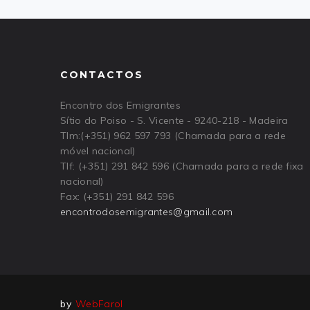
CONTACTOS
Encontro dos Emigrantes
Sítio do Poiso - S. Vicente - 9240-218 - Madeira
Tlm:(+351) 962 597 793 (Chamada para a rede
móvel nacional)
Tlf: (+351) 291 842 596 (Chamada para a rede fixa
nacional)
Fax: (+351) 291 842 596
encontrodosemigrantes
@
gmail
.
com
by
WebFarol