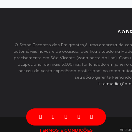
SOB
O Stand Encontro dos Emigrantes,é uma empresa de com
automóveis novos e de ocasião, que fica situado na Made
precisamente em São Vicente (zona norte da ilha). Com
ocupacional de mais 5.000 m2, foi fundado em janeiro 
nasceu da vasta experiência profissional no ramo aut
seu sócio gerente Fernando 
Intermediação d
Entra
TERMOS E CONDIÇÕES