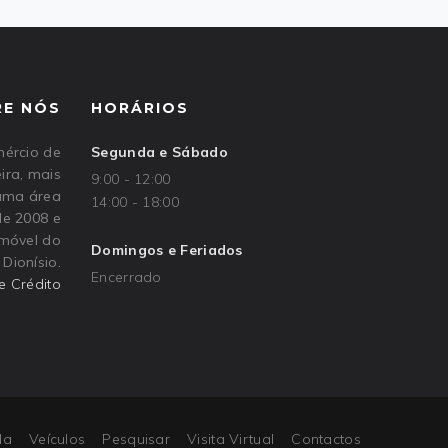
RE NÓS
HORÁRIOS
ércio de
Segunda e Sábado
ira, mais
9:00 - 12:00
 uma área
14:00 - 18:00
de 2008 e
omóvel do
Domingos e Feriados
Dionísio.
Encerrado
e Crédito
da
Veículos
Pesquisar
Visita Virtual
Contactos