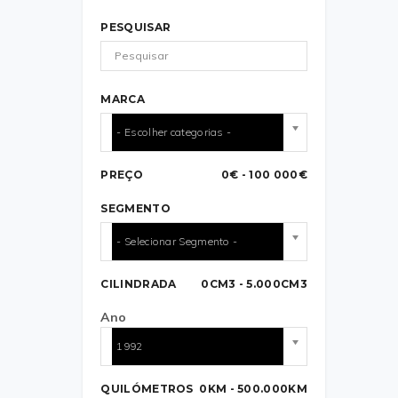
PESQUISAR
MARCA
- Escolher categorias -
PREÇO
0€ - 100 000€
SEGMENTO
- Selecionar Segmento -
CILINDRADA
0CM3 - 5.000CM3
Ano
1992
QUILÓMETROS
0KM - 500.000KM