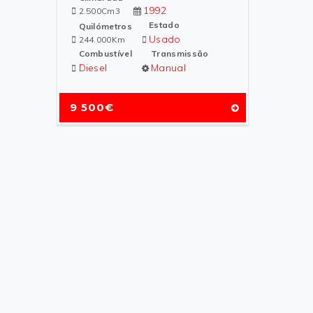
1992
2.500Cm3
Estado
Quilómetros
Usado
244.000Km
Combustível
Transmissão
Diesel
Manual
9 500€