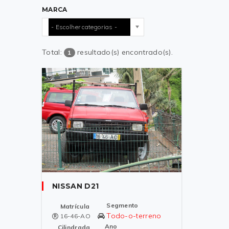
MARCA
- Escolher categorias -
Total:
resultado(s) encontrado(s).
1
NISSAN D21
Segmento
Matrícula
Todo-o-terreno
16-46-AO
Ano
Cilindrada