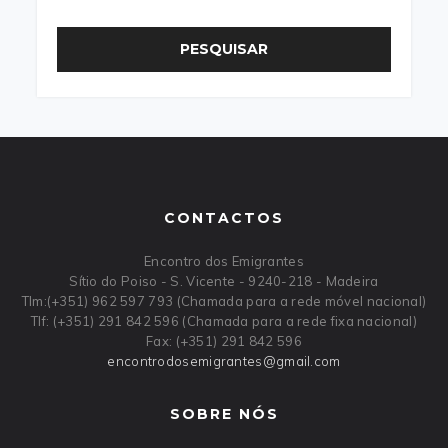
PESQUISAR
CONTACTOS
Encontro dos Emigrantes
Sítio do Poiso - S. Vicente - 9240-218 - Madeira
Tlm:(+351) 962 597 793 (Chamada para a rede móvel nacional)
Tlf: (+351) 291 842 596 (Chamada para a rede fixa nacional)
Fax: (+351) 291 842 596
encontrodosemigrantes
@
gmail
.
com
SOBRE NÓS