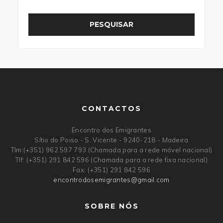
PESQUISAR
CONTACTOS
Encontro dos Emigrantes
Sítio do Poiso - S. Vicente - 9240-218 - Madeira
Tlm:(+351) 962 597 793 (Chamada para a rede móvel nacional)
Tlf: (+351) 291 842 596 (Chamada para a rede fixa nacional)
Fax: (+351) 291 842 596
encontrodosemigrantes
@
gmail
.
com
SOBRE NÓS